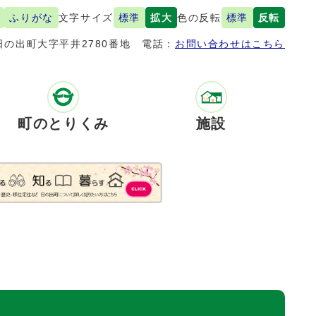
ふりがな
文字サイズ
標準
拡大
色の反転
標準
反転
の出町大字平井2780番地
電話：
お問い合わせはこちら
町のとりくみ
施設