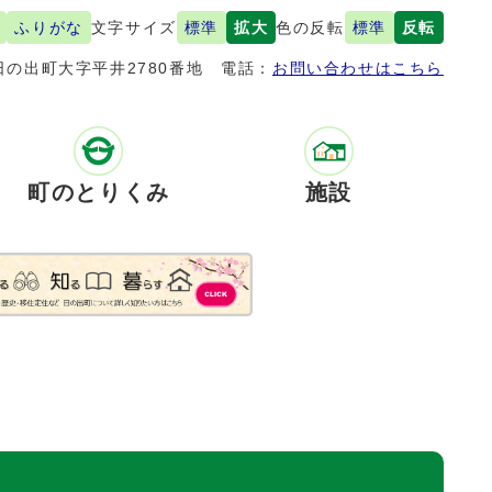
ふりがな
文字サイズ
標準
拡大
色の反転
標準
反転
の出町大字平井2780番地
電話：
お問い合わせはこちら
町のとりくみ
施設