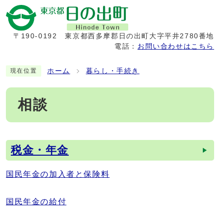
〒190-0192
東京都西多摩郡日の出町大字平井2780番地
電話：
お問い合わせはこちら
ホーム
暮らし・手続き
現在位置
相談
税金・年金
メインメニュー
国民年金の加入者と保険料
国民年金の給付