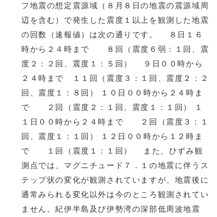
フ地震の想定震源域（８月８日の地震の震源域周
辺を含む）で発生した震度１以上を観測した地震
の回数（速報値）は次の通りです。 ８日１６
時から２４時まで ８回（震度６弱：１回、震
度２：２回、震度１：５回） ９日００時から
２４時まで １１回（震度３：１回、震度２：２
回、震度１：８回） １０日００時から２４時ま
で ２回（震度２：１回、震度１：１回） １
１日００時から２４時まで ２回（震度３：１
回、震度１：１回） １２日００時から１２時ま
で １回（震度１：１回） また、ひずみ観
測点では、マグニチュード７．１の地震に伴うス
テップ状の変化が観測されていますが、地震後に
通常みられる変化以外は今のところ観測されてい
ません。紀伊半島及び伊勢湾の深部低周波地震