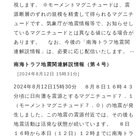
視します。 ※モーメントマグニチュードは、震
源断層のずれの規模を精査して得られるマグニチ
ュードです。気象庁が地震情報等で、お知らせし
ているマグニチュードとは異なる値になる場合が
あります。 なお、今後の「南海トラフ地震関
連解説情報」は、必要に応じ配信いたします。 --
南海トラフ地震関連解説情報（第４号）
[2024年8月12日 15時31分]
2024年8月12日15時30分 ８月８日１６時４３
分頃に日向灘を震源とするマグニチュード７．１
（モーメントマグニチュード７．０）の地震が発
生しました。この地震の震源付近では、その後も
地震活動は活発な状態が続いています。 ８日
１６時から本日（１２日）１２時までに南海トラ