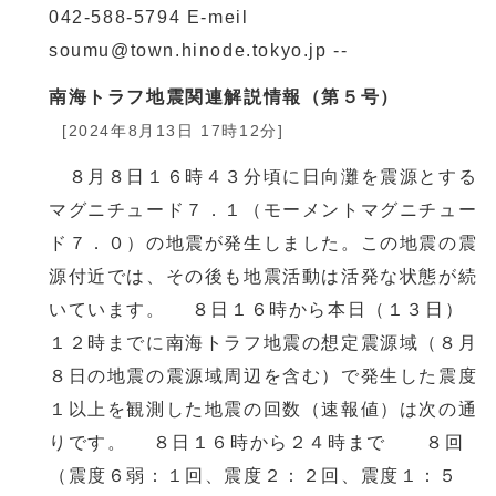
042-588-5794 E-meil
soumu@town.hinode.tokyo.jp --
南海トラフ地震関連解説情報（第５号）
[2024年8月13日 17時12分]
８月８日１６時４３分頃に日向灘を震源とする
マグニチュード７．１（モーメントマグニチュー
ド７．０）の地震が発生しました。この地震の震
源付近では、その後も地震活動は活発な状態が続
いています。 ８日１６時から本日（１３日）
１２時までに南海トラフ地震の想定震源域（８月
８日の地震の震源域周辺を含む）で発生した震度
１以上を観測した地震の回数（速報値）は次の通
りです。 ８日１６時から２４時まで ８回
（震度６弱：１回、震度２：２回、震度１：５