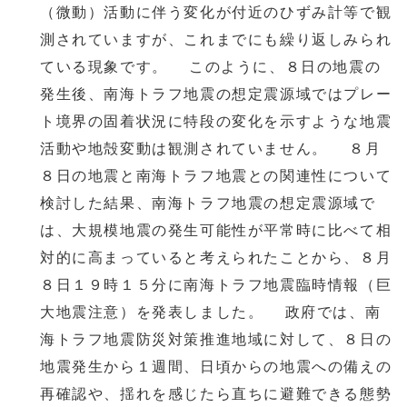
（微動）活動に伴う変化が付近のひずみ計等で観
測されていますが、これまでにも繰り返しみられ
ている現象です。 このように、８日の地震の
発生後、南海トラフ地震の想定震源域ではプレー
ト境界の固着状況に特段の変化を示すような地震
活動や地殻変動は観測されていません。 ８月
８日の地震と南海トラフ地震との関連性について
検討した結果、南海トラフ地震の想定震源域で
は、大規模地震の発生可能性が平常時に比べて相
対的に高まっていると考えられたことから、８月
８日１９時１５分に南海トラフ地震臨時情報（巨
大地震注意）を発表しました。 政府では、南
海トラフ地震防災対策推進地域に対して、８日の
地震発生から１週間、日頃からの地震への備えの
再確認や、揺れを感じたら直ちに避難できる態勢