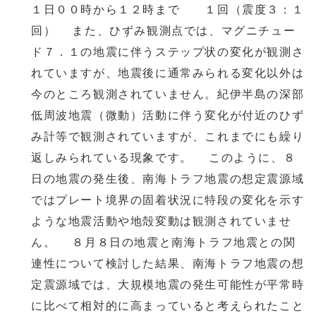
１日００時から１２時まで １回（震度３：１
回） また、ひずみ観測点では、マグニチュー
ド７．１の地震に伴うステップ状の変化が観測さ
れていますが、地震後に通常みられる変化以外は
今のところ観測されていません。紀伊半島の深部
低周波地震（微動）活動に伴う変化が付近のひず
み計等で観測されていますが、これまでにも繰り
返しみられている現象です。 このように、８
日の地震の発生後、南海トラフ地震の想定震源域
ではプレート境界の固着状況に特段の変化を示す
ような地震活動や地殻変動は観測されていませ
ん。 ８月８日の地震と南海トラフ地震との関
連性について検討した結果、南海トラフ地震の想
定震源域では、大規模地震の発生可能性が平常時
に比べて相対的に高まっていると考えられたこと