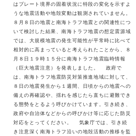
はプレート境界の固着状況に特段の変化を示すよ
うな地震活動や地殻変動は観測されていません。
８月８日の地震と南海トラフ地震との関連性につ
いて検討した結果、南海トラフ地震の想定震源域
では、大規模地震の発生可能性が平常時に比べて
相対的に高まっていると考えられたことから、８
月８日１９時１５分に南海トラフ地震臨時情報
（巨大地震注意）を発表しました。 政府で
は、南海トラフ地震防災対策推進地域に対して、
８日の地震発生から１週間、日頃からの地震への
備えの再確認や、揺れを感じたら直ちに避難でき
る態勢をとるよう呼びかけています。引き続き、
政府や自治体などからの呼びかけ等に応じた防災
対応をとってください。 気象庁では、引き続
き注意深く南海トラフ沿いの地殻活動の推移を監