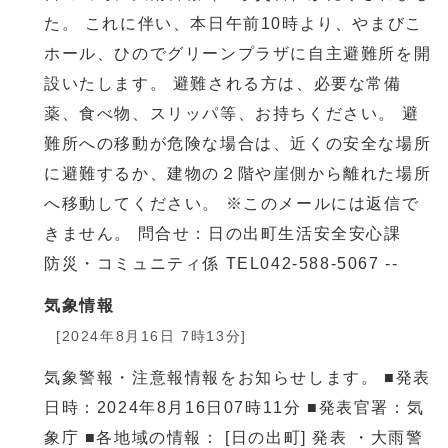
た。 これに伴い、本日午前10時より、やまびこ
ホール、ひのでグリーンプラザに自主避難所を開
設いたします。 避難される方は、必要な常備
薬、食べ物、スリッパ等、お持ちください。 避
難所への移動が危険な場合は、近くの安全な場所
に避難するか、建物の２階や崖側から離れた場所
へ移動してください。 ※このメールには返信で
きません。 問合せ：日の出町生活安全安心課
防災・コミュニティ係 TEL042-588-5067 --
気象情報
[2024年8月16日 7時13分]
気象警報・注意報情報をお知らせします。 ■発表
日時：2024年8月16日07時11分 ■発表官署：気
象庁 ■各地域の情報： [日の出町] 発表 ・大雨警