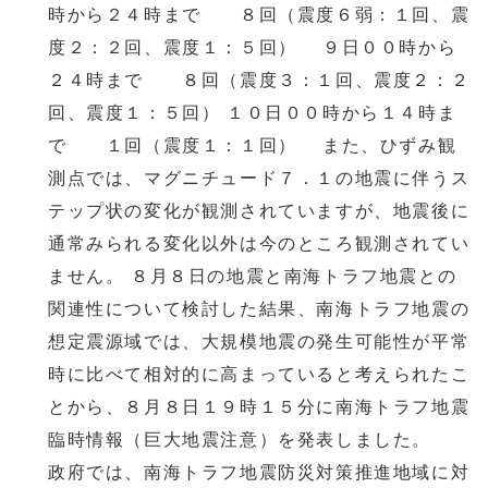
時から２４時まで ８回（震度６弱：１回、震
度２：２回、震度１：５回） ９日００時から
２４時まで ８回（震度３：１回、震度２：２
回、震度１：５回） １０日００時から１４時ま
で １回（震度１：１回） また、ひずみ観
測点では、マグニチュード７．１の地震に伴うス
テップ状の変化が観測されていますが、地震後に
通常みられる変化以外は今のところ観測されてい
ません。 ８月８日の地震と南海トラフ地震との
関連性について検討した結果、南海トラフ地震の
想定震源域では、大規模地震の発生可能性が平常
時に比べて相対的に高まっていると考えられたこ
とから、８月８日１９時１５分に南海トラフ地震
臨時情報（巨大地震注意）を発表しました。
政府では、南海トラフ地震防災対策推進地域に対