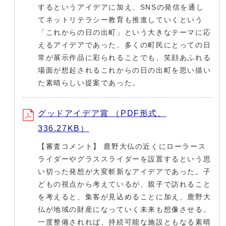
するというアイデアに加え、SNSの発信を通し
てネットリテラシー教育も推進していくという
「これからの日の出町」という大きなテーマに応
えるアイデアであった。多くの町民にとっての日
常が展示作品に彩られることでも、笑顔あふれる
場面が想起されるこれからの日の出町を思い描い
た素晴らしい提案であった。
グッドアイデア賞 （PDF形式、
336.27KB）
【審査コメント】 鹿野大仏の近くにローラース
ライダーやグラススライダーを設置するという思
い切った発想が大変斬新なアイデアであった。子
どもの視点から考えているが、親子で訪れること
を考えると、集客が見込めることに加え、鹿野大
仏が地域の財産になっていく未来も想像させる。
一度整備されれば、持続可能な施設ともなる素晴