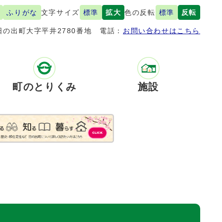
ふりがな
文字サイズ
標準
拡大
色の反転
標準
反転
の出町大字平井2780番地
電話：
お問い合わせはこちら
町のとりくみ
施設