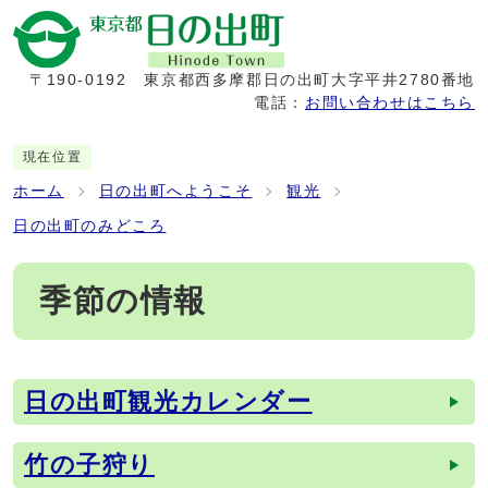
〒190-0192
東京都西多摩郡日の出町大字平井2780番地
電話：
お問い合わせはこちら
現在位置
ホーム
日の出町へようこそ
観光
日の出町のみどころ
季節の情報
日の出町観光カレンダー
メインメニュー
竹の子狩り