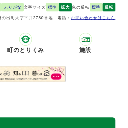
ふりがな
文字サイズ
標準
拡大
色の反転
標準
反転
の出町大字平井2780番地
電話：
お問い合わせはこちら
町のとりくみ
施設