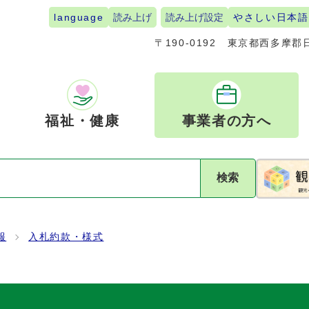
language
読み上げ
読み上げ設定
やさしい日本語
〒190-0192
東京都西多摩郡日
福祉・健康
事業者の方へ
検索
報
入札約款・様式