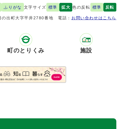
ふりがな
文字サイズ
標準
拡大
色の反転
標準
反転
の出町大字平井2780番地
電話：
お問い合わせはこちら
町のとりくみ
施設