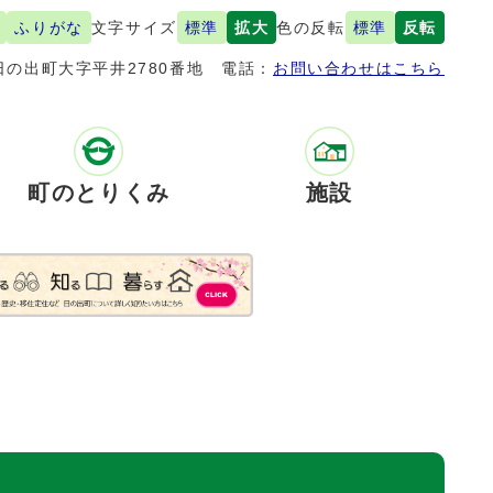
ふりがな
文字サイズ
標準
拡大
色の反転
標準
反転
の出町大字平井2780番地
電話：
お問い合わせはこちら
町のとりくみ
施設