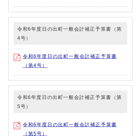
令和6年度日の出町一般会計補正予算書（第
4号）
令和6年度日の出町一般会計補正予算書
（第4号）
令和6年度日の出町一般会計補正予算書（第
5号）
令和6年度日の出町一般会計補正予算書
（第5号）