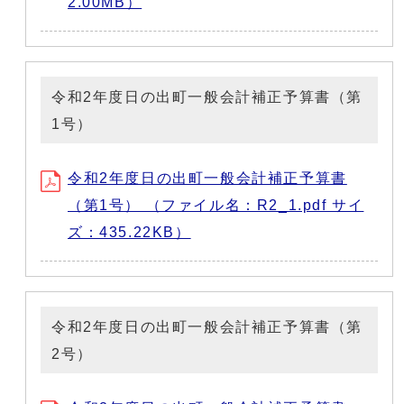
2.00MB）
令和2年度日の出町一般会計補正予算書（第
1号）
令和2年度日の出町一般会計補正予算書
（第1号） （ファイル名：R2_1.pdf サイ
ズ：435.22KB）
令和2年度日の出町一般会計補正予算書（第
2号）