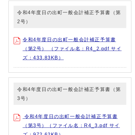
令和4年度日の出町一般会計補正予算書（第
2号）
令和4年度日の出町一般会計補正予算書
（第2号） （ファイル名：R4_2.pdf サイ
ズ：433.83KB）
令和4年度日の出町一般会計補正予算書（第
3号）
令和4年度日の出町一般会計補正予算書
（第3号）（ファイル名：R4_3.pdf サイ
ズ：972.62KB）