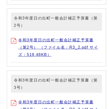
令和3年度日の出町一般会計補正予算書（第
2号）
令和3年度日の出町一般会計補正予算書
（第2号） （ファイル名：R3_2.pdf サイ
ズ：519.48KB）
令和3年度日の出町一般会計補正予算書（第
3号）
令和3年度日の出町一般会計補正予算書