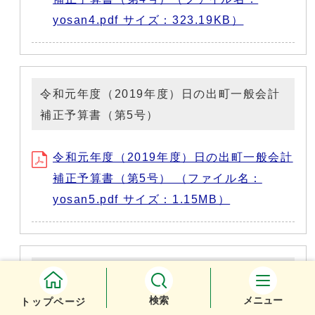
yosan4.pdf サイズ：323.19KB）
令和元年度（2019年度）日の出町一般会計
補正予算書（第5号）
令和元年度（2019年度）日の出町一般会計
補正予算書（第5号） （ファイル名：
yosan5.pdf サイズ：1.15MB）
令和元年度（2019年度）日の出町一般会計
補正予算書（第6号）
検索
メニュー
トップページ