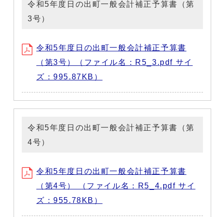
令和5年度日の出町一般会計補正予算書（第
3号）
令和5年度日の出町一般会計補正予算書
（第3号）（ファイル名：R5_3.pdf サイ
ズ：995.87KB）
令和5年度日の出町一般会計補正予算書（第
4号）
令和5年度日の出町一般会計補正予算書
（第4号） （ファイル名：R5_4.pdf サイ
ズ：955.78KB）