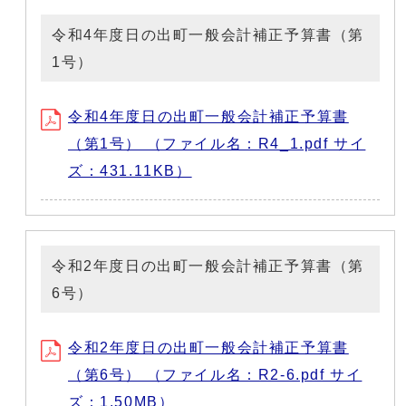
令和4年度日の出町一般会計補正予算書（第
1号）
令和4年度日の出町一般会計補正予算書
（第1号） （ファイル名：R4_1.pdf サイ
ズ：431.11KB）
令和2年度日の出町一般会計補正予算書（第
6号）
令和2年度日の出町一般会計補正予算書
（第6号） （ファイル名：R2-6.pdf サイ
ズ：1.50MB）