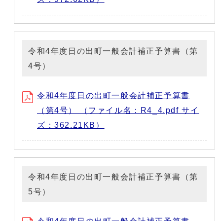
令和4年度日の出町一般会計補正予算書（第
4号）
令和4年度日の出町一般会計補正予算書
（第4号） （ファイル名：R4_4.pdf サイ
ズ：362.21KB）
令和4年度日の出町一般会計補正予算書（第
5号）