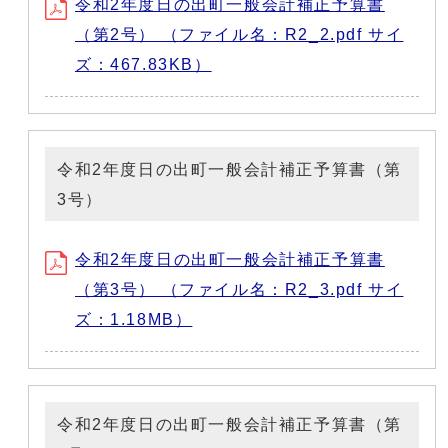
令和2年度日の出町一般会計補正予算書
（第2号） （ファイル名：R2_2.pdf サイ
ズ：467.83KB）
令和2年度日の出町一般会計補正予算書（第
3号）
令和2年度日の出町一般会計補正予算書
（第3号） （ファイル名：R2_3.pdf サイ
ズ：1.18MB）
令和2年度日の出町一般会計補正予算書（第