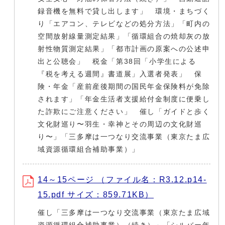
録音機を無料で貸し出します」 環境・まちづく
り「エアコン、テレビなどの処分方法」「町内の
空間放射線量測定結果」「循環組合の焼却灰の放
射性物質測定結果」「都市計画の原案への公述申
出と公聴会」 税金「第38回「小学生による
『税を考える週間』書道展」入選者発表」 保
険・年金「産前産後期間の国民年金保険料が免除
されます」「年金生活者支援給付金制度に便乗し
た詐欺にご注意ください」 催し「ガイドと歩く
文化財巡り〜羽生・幸神とその周辺の文化財巡
り〜」「三多摩は一つなり交流事業（東京たま広
域資源循環組合補助事業）」
14～15ページ （ファイル名：R3.12.p14-
15.pdf サイズ：859.71KB）
催し「三多摩は一つなり交流事業（東京たま広域