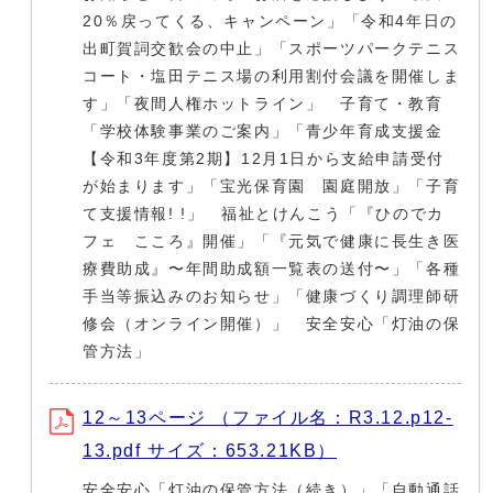
20％戻ってくる、キャンペーン」「令和4年日の
出町賀詞交歓会の中止」「スポーツパークテニス
コート・塩田テニス場の利用割付会議を開催しま
す」「夜間人権ホットライン」 子育て・教育
「学校体験事業のご案内」「青少年育成支援金
【令和3年度第2期】12月1日から支給申請受付
が始まります」「宝光保育園 園庭開放」「子育
て支援情報! !」 福祉とけんこう「『ひのでカ
フェ こころ』開催」「『元気で健康に長生き医
療費助成』〜年間助成額一覧表の送付〜」「各種
手当等振込みのお知らせ」「健康づくり調理師研
修会（オンライン開催）」 安全安心「灯油の保
管方法」
12～13ページ （ファイル名：R3.12.p12-
13.pdf サイズ：653.21KB）
安全安心「灯油の保管方法（続き）」「自動通話