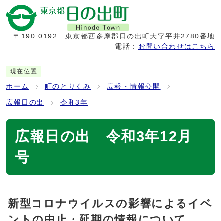
〒190-0192
東京都西多摩郡日の出町大字平井2780番地
電話：
お問い合わせはこちら
現在位置
ホーム
町のとりくみ
広報・情報公開
広報日の出
令和3年
広報日の出 令和3年12月
号
新型コロナウイルスの影響によるイベ
ントの中止・延期の情報について