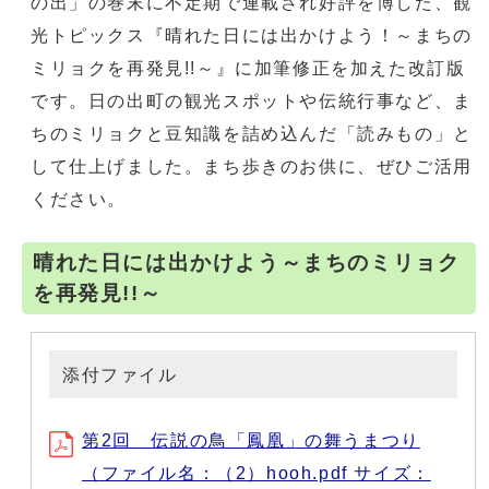
の出」の巻末に不定期で連載され好評を博した、観
光トピックス『晴れた日には出かけよう！～まちの
ミリョクを再発見!!～』に加筆修正を加えた改訂版
です。日の出町の観光スポットや伝統行事など、ま
ちのミリョクと豆知識を詰め込んだ「読みもの」と
して仕上げました。まち歩きのお供に、ぜひご活用
ください。
晴れた日には出かけよう～まちのミリョク
を再発見!!～
添付ファイル
第2回 伝説の鳥「鳳凰」の舞うまつり
（ファイル名：（2）hooh.pdf サイズ：