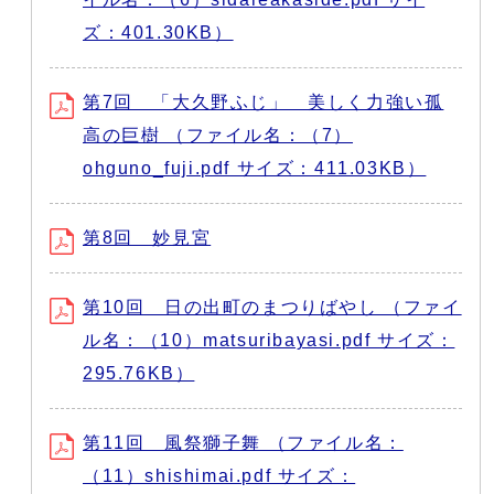
ズ：401.30KB）
第7回 「大久野ふじ」 美しく力強い孤
高の巨樹 （ファイル名：（7）
ohguno_fuji.pdf サイズ：411.03KB）
第8回 妙見宮
第10回 日の出町のまつりばやし （ファイ
ル名：（10）matsuribayasi.pdf サイズ：
295.76KB）
第11回 風祭獅子舞 （ファイル名：
（11）shishimai.pdf サイズ：