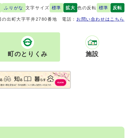
ふりがな
文字サイズ
標準
拡大
色の反転
標準
反転
の出町大字平井2780番地
電話：
お問い合わせはこちら
町のとりくみ
施設