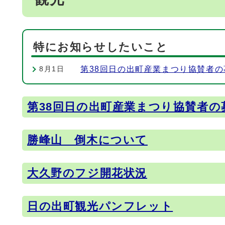
特にお知らせしたいこと
第38回日の出町産業まつり協賛者
8月1日
第38回日の出町産業まつり協賛者の
メインメニュー
勝峰山 倒木について
大久野のフジ開花状況
日の出町観光パンフレット