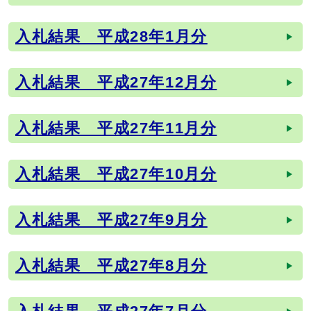
入札結果 平成28年1月分
入札結果 平成27年12月分
入札結果 平成27年11月分
入札結果 平成27年10月分
入札結果 平成27年9月分
入札結果 平成27年8月分