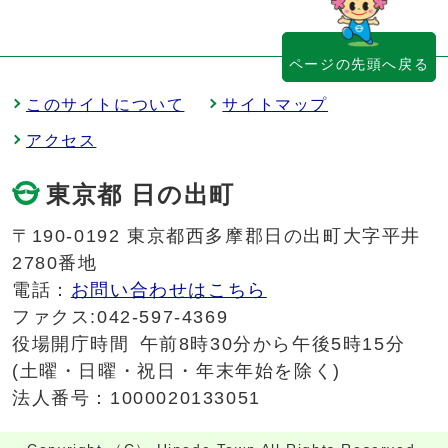
ページの先頭へ戻る
このサイトについて
サイトマップ
アクセス
東京都 日の出町
〒190-0192 東京都西多摩郡日の出町大字平井
2780番地
電話：
お問い合わせはこちら
ファクス:042-597-4369
役場開庁時間
午前8時30分から午後5時15分
(土曜・日曜・祝日・年末年始を除く)
法人番号：1000020133051