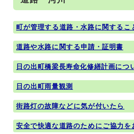
町が管理する道路・水路に関するこ
メインメニュー
道路や水路に関する申請・証明書
日の出町橋梁長寿命化修繕計画につ
日の出町雨量観測
街路灯の故障などに気が付いたら
安全で快適な道路のためにご協力を