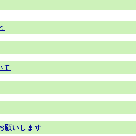
と
いて
お願いします