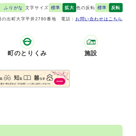
ふりがな
文字サイズ
標準
拡大
色の反転
標準
反転
の出町大字平井2780番地
電話：
お問い合わせはこちら
町のとりくみ
施設