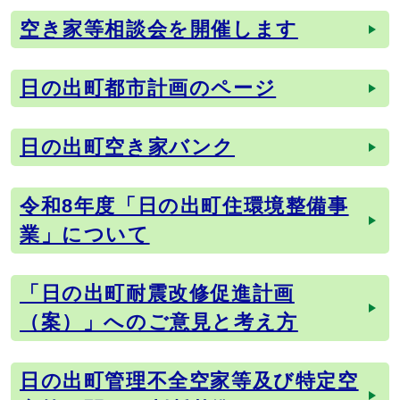
空き家等相談会を開催します
メインメニュー
日の出町都市計画のページ
日の出町空き家バンク
令和8年度「日の出町住環境整備事
業」について
「日の出町耐震改修促進計画
（案）」へのご意見と考え方
日の出町管理不全空家等及び特定空