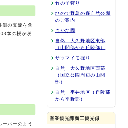
竹の子狩り
ひので野鳥の森自然公園
のご案内
井側の支流を含
さかな園
08本の桜が咲
自然 大久野地区東部
（山間部から丘陵部）
サツマイモ掘り
自然 大久野地区西部
（国立公園周辺の山間
部）
自然 平井地区（丘陵部
から平野部）
産業観光課商工観光係
ルーパーのよう