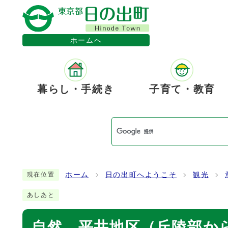
ホームへ
暮らし・手続き
子育て・教育
ホーム
日の出町へようこそ
観光
現在位置
あしあと
自然 平井地区（丘陵部か