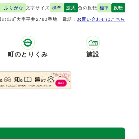
ふりがな
文字サイズ
標準
拡大
色の反転
標準
反転
の出町大字平井2780番地
電話：
お問い合わせはこちら
町のとりくみ
施設