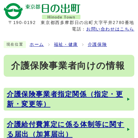
〒190-0192
東京都西多摩郡日の出町大字平井2780番地
電話：
お問い合わせはこちら
ホーム
福祉・健康
介護保険
現在位置
介護保険事業者向けの情報
介護保険事業者指定関係（指定・更
メインメニュー
新・変更等）
介護給付費算定に係る体制等に関す
る届出（加算届出）