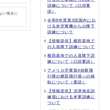
訓練について（口頭要
請）
いない場合に
令和8年度第3回国内にお
ける米空軍機からの降下
訓練について
【情報提供】横田基地で
の人員降下訓練について
横田基地での人員降下訓
練について（口頭要請）
アメリカ空軍第4偵察飛
行隊の横田飛行場への移
転について（要請）
【情報提供】沼津海浜訓
練場における米軍訓練に
ついて