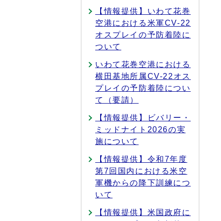
【情報提供】いわて花巻
空港における米軍CV-22
オスプレイの予防着陸に
ついて
いわて花巻空港における
横田基地所属CV-22オス
プレイの予防着陸につい
て（要請）
【情報提供】ビバリー・
ミッドナイト2026の実
施について
【情報提供】令和7年度
第7回国内における米空
軍機からの降下訓練につ
いて
【情報提供】米国政府に