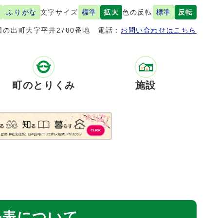
ふりがな
文字サイズ
標準
拡大
色の反転
標準
反転
の出町大字平井2780番地
電話：
お問い合わせはこちら
町のとりくみ
施設
公表について