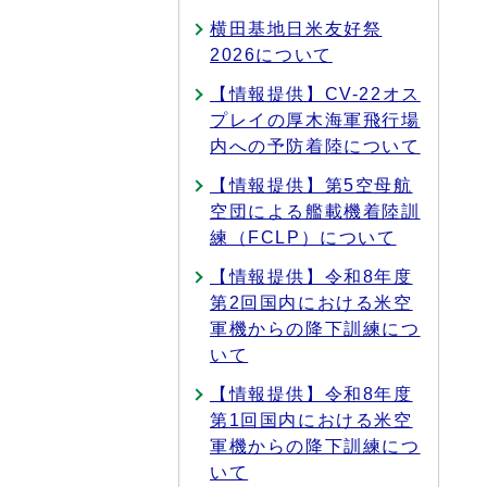
横田基地日米友好祭
2026について
【情報提供】CV-22オス
プレイの厚木海軍飛行場
内への予防着陸について
【情報提供】第5空母航
空団による艦載機着陸訓
練（FCLP）について
【情報提供】令和8年度
第2回国内における米空
軍機からの降下訓練につ
いて
【情報提供】令和8年度
第1回国内における米空
軍機からの降下訓練につ
いて