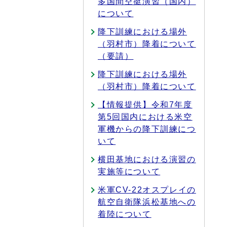
多国間空挺演習（国内）
について
降下訓練における場外
（羽村市）降着について
（要請）
降下訓練における場外
（羽村市）降着について
【情報提供】令和7年度
第5回国内における米空
軍機からの降下訓練につ
いて
横田基地における演習の
実施等について
米軍CV-22オスプレイの
航空自衛隊浜松基地への
着陸について