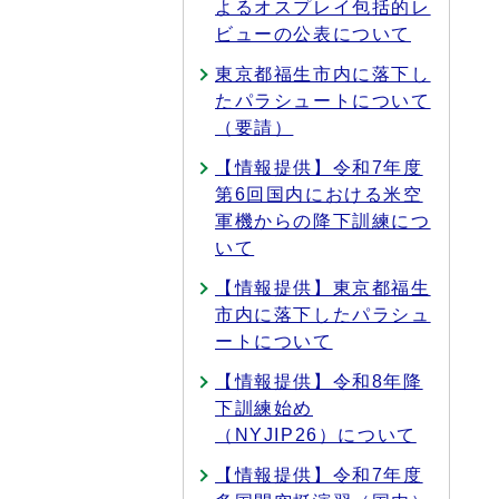
よるオスプレイ包括的レ
ビューの公表について
東京都福生市内に落下し
たパラシュートについて
（要請）
【情報提供】令和7年度
第6回国内における米空
軍機からの降下訓練につ
いて
【情報提供】東京都福生
市内に落下したパラシュ
ートについて
【情報提供】令和8年降
下訓練始め
（NYJIP26）について
【情報提供】令和7年度