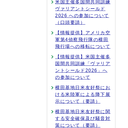
米国主催多国間共同訓練
ヴァリアントシールド
2026 への参加について
（口頭要請）
【情報提供】アメリカ空
軍第4偵察飛行隊の横田
飛行場への移転について
【情報提供】米国主催多
国間共同訓練「ヴァリア
ントシールド2026」へ
の参加について
横田基地日米友好祭にお
ける米陸軍による降下展
示について（要請）
横田基地日米友好祭に関
する安全確保及び騒音対
策について（要請）