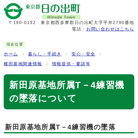
〒190-0192
東京都西多摩郡日の出町大字平井2780番地
電話：
お問い合わせはこちら
現在位置
ホーム
暮らし・手続き
安心・安全
横田基地関連情報
情報提供・要請等
新田原基地所属T－4練習機
の墜落について
新田原基地所属T－4練習機の墜落