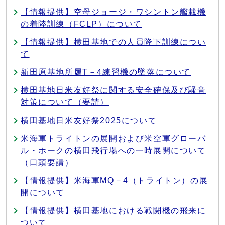
【情報提供】空母ジョージ・ワシントン艦載機
の着陸訓練（FCLP）について
【情報提供】横田基地での人員降下訓練につい
て
新田原基地所属T－4練習機の墜落について
横田基地日米友好祭に関する安全確保及び騒音
対策について（要請）
横田基地日米友好祭2025について
米海軍トライトンの展開および米空軍グローバ
ル・ホークの横田飛行場への一時展開について
（口頭要請）
【情報提供】米海軍MQ－4（トライトン）の展
開について
【情報提供】横田基地における戦闘機の飛来に
ついて