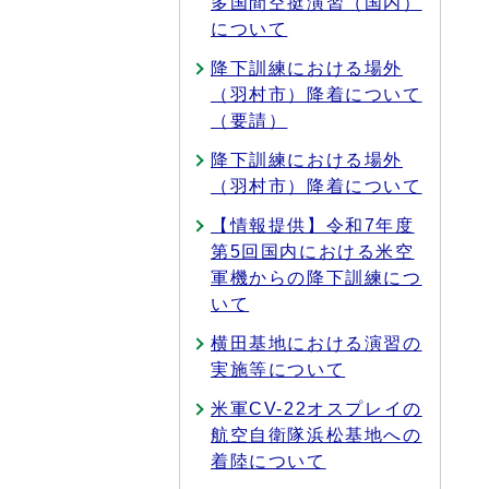
多国間空挺演習（国内）
について
降下訓練における場外
（羽村市）降着について
（要請）
降下訓練における場外
（羽村市）降着について
【情報提供】令和7年度
第5回国内における米空
軍機からの降下訓練につ
いて
横田基地における演習の
実施等について
米軍CV-22オスプレイの
航空自衛隊浜松基地への
着陸について