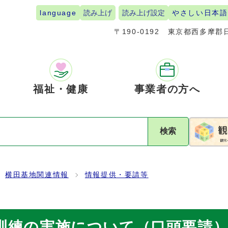
language
読み上げ
読み上げ設定
やさしい日本語
〒190-0192
東京都西多摩郡日
福祉・健康
事業者の方へ
検索
横田基地関連情報
情報提供・要請等
訓練の実施について（口頭要請