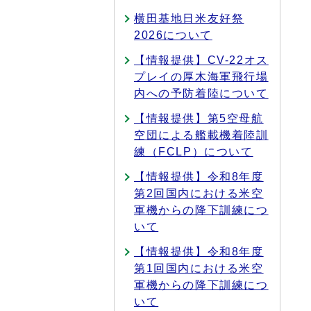
横田基地日米友好祭
2026について
【情報提供】CV-22オス
プレイの厚木海軍飛行場
内への予防着陸について
【情報提供】第5空母航
空団による艦載機着陸訓
練（FCLP）について
【情報提供】令和8年度
第2回国内における米空
軍機からの降下訓練につ
いて
【情報提供】令和8年度
第1回国内における米空
軍機からの降下訓練につ
いて