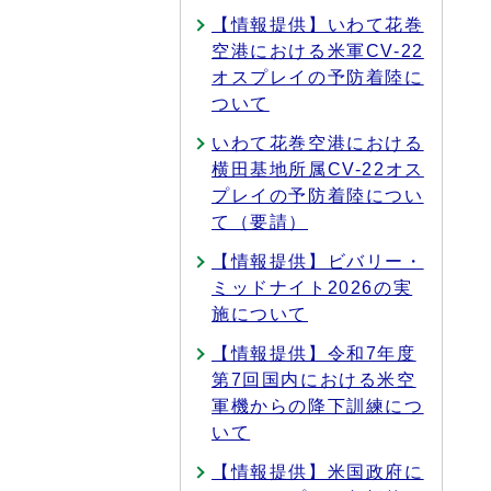
【情報提供】いわて花巻
空港における米軍CV-22
オスプレイの予防着陸に
ついて
いわて花巻空港における
横田基地所属CV-22オス
プレイの予防着陸につい
て（要請）
【情報提供】ビバリー・
ミッドナイト2026の実
施について
【情報提供】令和7年度
第7回国内における米空
軍機からの降下訓練につ
いて
【情報提供】米国政府に