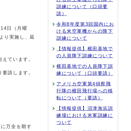
訓練について（口頭要
請）
令和8年度第3回国内にお
14日（月曜
ける米空軍機からの降下
により実施し、延
訓練について
【情報提供】横田基地で
の人員降下訓練について
与えています。
横田基地での人員降下訓
り要請します。
練について（口頭要請）
アメリカ空軍第4偵察飛
行隊の横田飛行場への移
転について（要請）
【情報提供】沼津海浜訓
練場における米軍訓練に
ついて
策に万全を期す