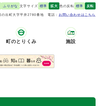
ふりがな
文字サイズ
標準
拡大
色の反転
標準
反転
の出町大字平井2780番地
電話：
お問い合わせはこちら
町のとりくみ
施設
）