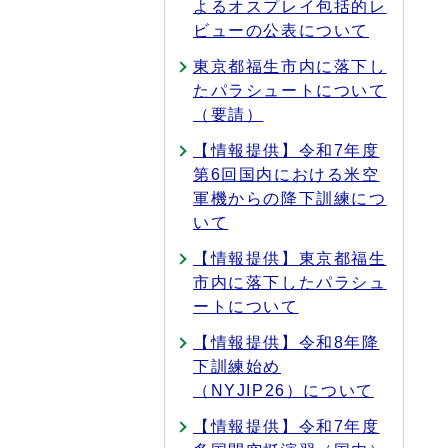
よるオスプレイ包括的レ
ビューの公表について
東京都福生市内に落下し
たパラシュートについて
（要請）
【情報提供】令和7年度
第6回国内における米空
軍機からの降下訓練につ
いて
【情報提供】東京都福生
市内に落下したパラシュ
ートについて
【情報提供】令和8年降
下訓練始め
（NYJIP26）について
【情報提供】令和7年度