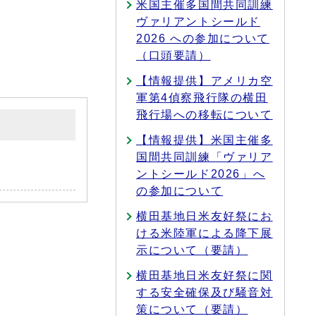
米国主催多国間共同訓練
ヴァリアントシールド
2026 への参加について
（口頭要請）
【情報提供】アメリカ空
軍第4偵察飛行隊の横田
飛行場への移転について
【情報提供】米国主催多
国間共同訓練「ヴァリア
ントシールド2026」へ
の参加について
横田基地日米友好祭にお
ける米陸軍による降下展
示について（要請）
横田基地日米友好祭に関
する安全確保及び騒音対
策について（要請）