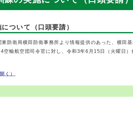
施について（口頭要請）
北関東防衛局横田防衛事務所より情報提供のあった、横田
4空輸航空団司令官に対し、令和3年6月15日（火曜日
開く）