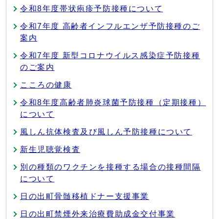
令和8年度帯状疱疹予防接種について
令和7年度 高齢者インフルエンザ予防接種のご
案内
令和7年度 新型コロナウイルス感染症予防接種
のご案内
こころの健康
令和8年度高齢者肺炎球菌予防接種（定期接種）
について
風しん抗体検査及び風しん予防接種について
新生児聴覚検査
別の種類のワクチンを接種する場合の接種間隔
について
日の出町骨髄移植ドナー支援事業
日の出町禁煙外来治療費助成金交付事業