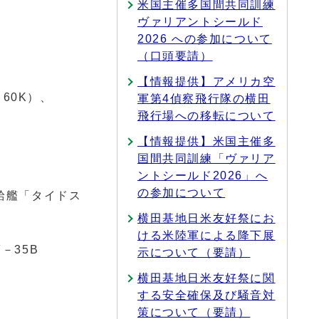
米国主催多国間共同訓練
ヴァリアントシールド
2026 への参加について
（口頭要請）
【情報提供】アメリカ空
60K）、
軍第4偵察飛行隊の横田
飛行場への移転について
【情報提供】米国主催多
国間共同訓練「ヴァリア
ントシールド2026」へ
の参加について
給艦「タイドス
横田基地日米友好祭にお
ける米陸軍による降下展
－35B
示について（要請）
横田基地日米友好祭に関
する安全確保及び騒音対
策について（要請）