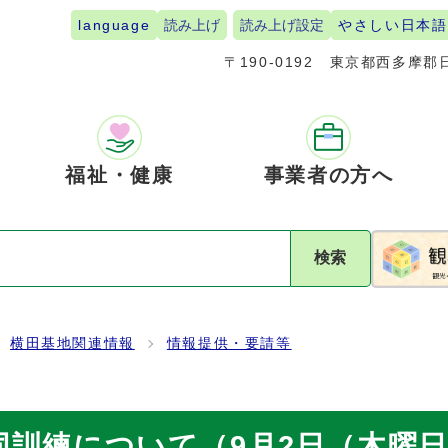
language
読み上げ
読み上げ設定
やさしい日本語
〒190-0192
東京都西多摩郡日
福祉・健康
事業者の方へ
検索
横田基地関連情報
情報提供・要請等
訓練について（9月2日（木曜日