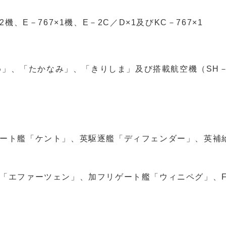
2機、E－767×1機、E－2C／D×1及びKC－767×1
「たかなみ」、「きりしま」及び搭載航空機（SH－
ト艦「ケント」、英駆逐艦「ディフェンダー」、英補
エファーツェン」、加フリゲート艦「ウィニペグ」、F