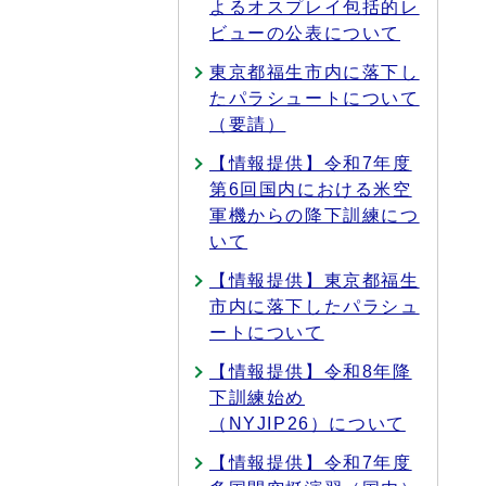
よるオスプレイ包括的レ
ビューの公表について
東京都福生市内に落下し
たパラシュートについて
（要請）
【情報提供】令和7年度
第6回国内における米空
軍機からの降下訓練につ
いて
【情報提供】東京都福生
市内に落下したパラシュ
ートについて
【情報提供】令和8年降
下訓練始め
（NYJIP26）について
【情報提供】令和7年度