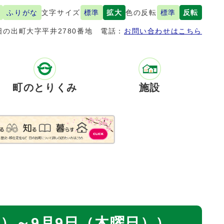
ふりがな
文字サイズ
標準
拡大
色の反転
標準
反転
の出町大字平井2780番地
電話：
お問い合わせはこちら
町のとりくみ
施設
）～9月9日（木曜日））