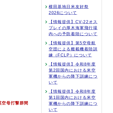
横田基地日米友好祭
2026について
【情報提供】CV-22オス
プレイの厚木海軍飛行場
内への予防着陸について
【情報提供】第5空母航
空団による艦載機着陸訓
練（FCLP）について
【情報提供】令和8年度
第2回国内における米空
軍機からの降下訓練につ
いて
【情報提供】令和8年度
第1回国内における米空
英空母打撃群間
軍機からの降下訓練につ
いて