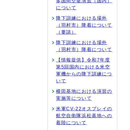
多国間空挺演習（国内）
について
降下訓練における場外
（羽村市）降着について
（要請）
降下訓練における場外
（羽村市）降着について
【情報提供】令和7年度
第5回国内における米空
軍機からの降下訓練につ
いて
横田基地における演習の
実施等について
米軍CV-22オスプレイの
航空自衛隊浜松基地への
着陸について