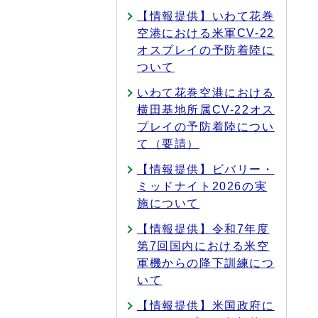
【情報提供】いわて花巻
空港における米軍CV-22
オスプレイの予防着陸に
ついて
いわて花巻空港における
横田基地所属CV-22オス
プレイの予防着陸につい
て（要請）
【情報提供】ビバリー・
ミッドナイト2026の実
施について
【情報提供】令和7年度
第7回国内における米空
軍機からの降下訓練につ
いて
【情報提供】米国政府に