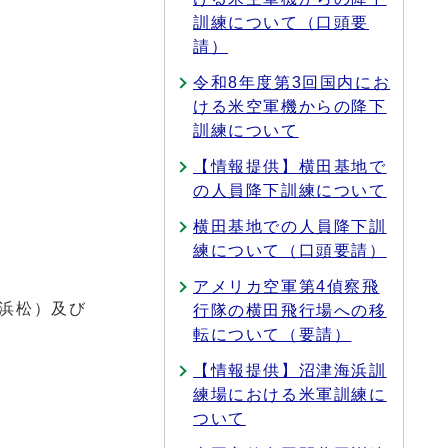
訓練について（口頭要
請）
令和8年度第3回国内にお
ける米空軍機からの降下
訓練について
【情報提供】横田基地で
の人員降下訓練について
横田基地での人員降下訓
練について（口頭要請）
アメリカ空軍第4偵察飛
浜松）及び
行隊の横田飛行場への移
転について（要請）
【情報提供】沼津海浜訓
練場における米軍訓練に
ついて