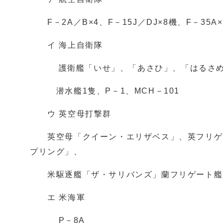
F－2A／B×4、F－15J／DJ×8機、F－35A×
イ 海上自衛隊
護衛艦「いせ」、「あさひ」、「はるさめ」、
潜水艦1隻、P－1、MCH－101
ウ 英空母打撃群
英空母「クイーン・エリザベス」、英フリゲー
プリング」、
米駆逐艦「ザ・サリバンズ」蘭フリゲート艦「
エ 米海軍
P－8A