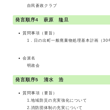
自民蒼政クラブ
発言順序4 萩原 隆旦
質問事項（要旨）
1．日の出町一般廃棄物処理基本計画（30
会派名
明政会
発言順序5 清水 浩
質問事項（要旨）
1.地域防災の充実強化について
2.消防団体制の充実について