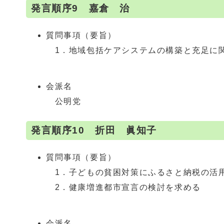
発言順序9 嘉倉 治
質問事項（要旨）
1．地域包括ケアシステムの構築と充足に
会派名
公明党
発言順序10 折田 眞知子
質問事項（要旨）
1．子どもの貧困対策にふるさと納税の活
2．健康増進都市宣言の検討を求める
会派名