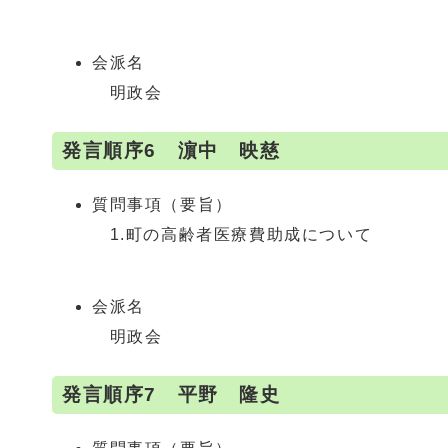
会派名
明政会
発言順序6 濵中 映慈
質問事項（要旨）
1.町の高齢者医療費助成について
会派名
明政会
発言順序7 平野 隆史