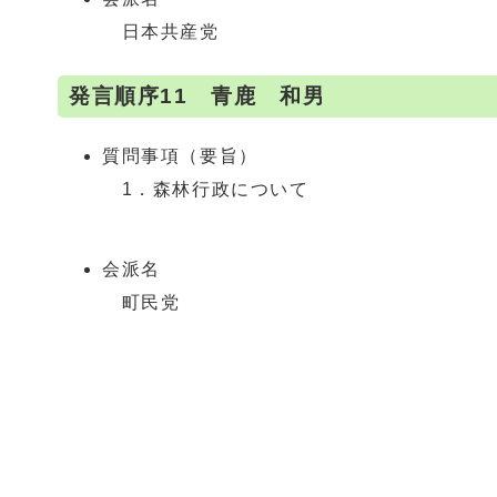
日本共産党
発言順序11 青鹿 和男
質問事項（要旨）
1．森林行政について
会派名
町民党