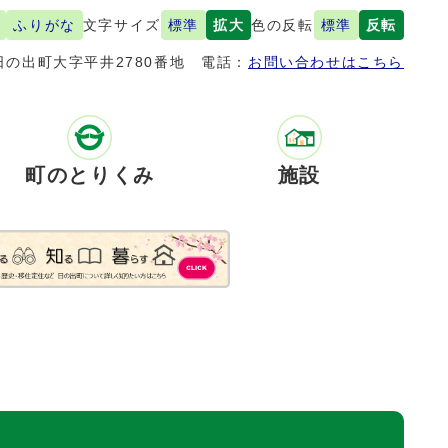
ふりがな
文字サイズ
標準
拡大
色の反転
標準
反転
の出町大字平井2780番地
電話：
お問い合わせはこちら
町のとりくみ
施設