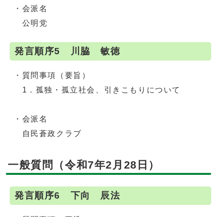
・会派名
公明党
発言順序5 川脇 敏徳
・質問事項（要旨）
1．孤独・孤立社会、引きこもりについて
・会派名
自民蒼政クラブ
一般質問（令和7年2月28日）
発言順序6 下向 辰法