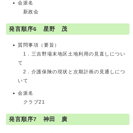
会派名
新政会
発言順序6 星野 茂
質問事項（要旨）
1．三吉野場末地区土地利用の見直しについ
て
2．介護保険の現状と次期計画の見通しにつ
いて
会派名
クラブ21
発言順序7 神田 廣