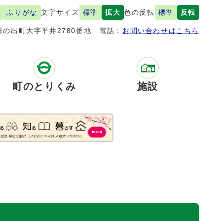
ふりがな
文字サイズ
標準
拡大
色の反転
標準
反転
の出町大字平井2780番地
電話：
お問い合わせはこちら
町のとりくみ
施設