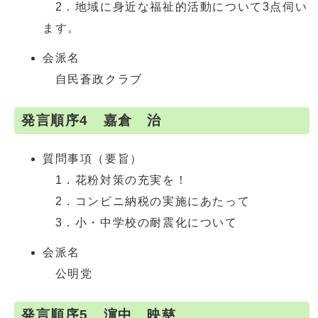
2．地域に身近な福祉的活動について3点伺い
ます。
会派名
自民蒼政クラブ
発言順序4 嘉倉 治
質問事項（要旨）
1．花粉対策の充実を！
2．コンビニ納税の実施にあたって
3．小・中学校の耐震化について
会派名
公明党
発言順序5 濵中 映慈