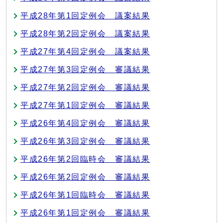
平成28年第1回定例会 議案結果
平成28年第2回定例会 議案結果
平成27年第4回定例会 議案結果
平成27年第3回定例会 審議結果
平成27年第2回定例会 審議結果
平成27年第1回定例会 審議結果
平成26年第4回定例会 審議結果
平成26年第3回定例会 審議結果
平成26年第2回臨時会 審議結果
平成26年第2回定例会 審議結果
平成26年第1回臨時会 審議結果
平成26年第1回定例会 審議結果