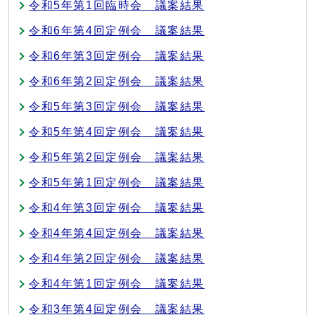
令和5年第1回臨時会 議案結果
令和6年第4回定例会 議案結果
令和6年第3回定例会 議案結果
令和6年第2回定例会 議案結果
令和5年第3回定例会 議案結果
令和5年第4回定例会 議案結果
令和5年第2回定例会 議案結果
令和5年第1回定例会 議案結果
令和4年第3回定例会 議案結果
令和4年第4回定例会 議案結果
令和4年第2回定例会 議案結果
令和4年第1回定例会 議案結果
令和3年第4回定例会 議案結果