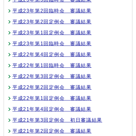
平成23年第2回臨時会 審議結果
平成23年第2回定例会 審議結果
平成23年第1回定例会 審議結果
平成23年第1回臨時会 審議結果
平成22年第4回定例会 審議結果
平成22年第1回臨時会 審議結果
平成22年第3回定例会 審議結果
平成22年第2回定例会 審議結果
平成22年第1回定例会 審議結果
平成21年第4回定例会 審議結果
平成21年第3回定例会 初日審議結果
平成21年第2回定例会 審議結果