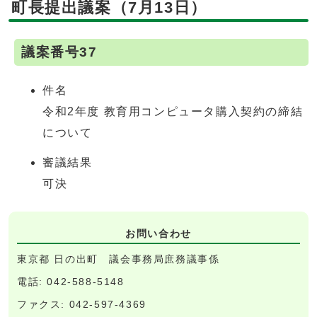
町長提出議案（7月13日）
議案番号37
件名
令和2年度 教育用コンピュータ購入契約の締結
について
審議結果
可決
お問い合わせ
東京都 日の出町 議会事務局庶務議事係
電話: 042-588-5148
ファクス: 042-597-4369