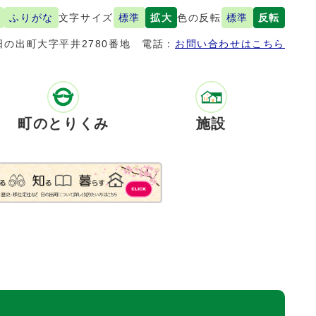
ふりがな
文字サイズ
標準
拡大
色の反転
標準
反転
の出町大字平井2780番地
電話：
お問い合わせはこちら
町のとりくみ
施設